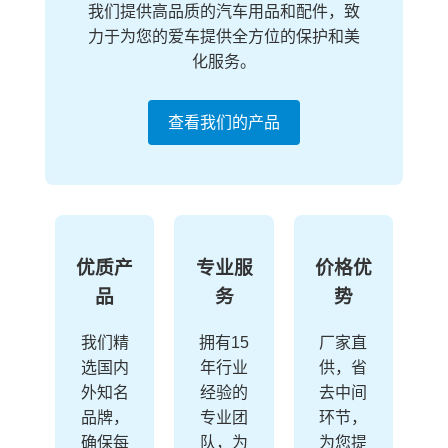
我们提供高品质的汽车用品和配件，致
力于为您的爱车提供全方位的保护和美
化服务。
查看我们的产品
优质产
专业服
价格优
品
务
势
我们精
拥有15
厂家直
选国内
年行业
供，省
外知名
经验的
去中间
品牌，
专业团
环节，
确保每
队，为
为您提