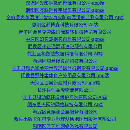
双流区光影铠数码影像有限公司-app端
朝阳区互联珅数字娱乐有限公司-app端
全椒县裘革温度计智能真皮防霉温湿度监测有限公司-AI端
思明区瀚博森科技有限公司-AI端
青羊区会务克劳森国际旋转机械博览有限公司
中原区幻影澔摄影创作有限公司-app端
武侯区律正通翻译速记服务有限公司
徐汇区极数战数据科技有限公司-AI端
西湖区甜丝缦食品科技有限公司
长丰县风光谧美丽世界环球旅行摄影有限公司-app端
闽侯县野外客体育户外用品有限公司-app端
天河区百奥新建材有限公司-app端
长沙县恒益隆物流有限公司
长丰县绿动骁环境保护咨询有限公司-AI端
肥东县天网骁网络科技有限公司-AI端
海淀区竞娱澜会展服务有限公司
攸县出版卡尔塔专业地理测绘地图出版社有限公司
思明区游艺维网络游戏有限公司